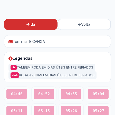
Ida
Volta
Terminal: BICANGA
Legendas
TAMBÉM RODA EM DIAS ÚTEIS ENTRE FERIADOS
⚠
RODA APENAS EM DIAS ÚTEIS ENTRE FERIADOS
⚠⚠
04:40
04:52
04:55
05:04
05:11
05:15
05:26
05:27