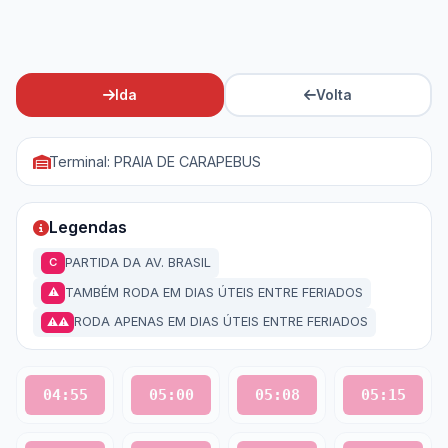
Ida
Volta
Terminal: PRAIA DE CARAPEBUS
Legendas
PARTIDA DA AV. BRASIL
C
TAMBÉM RODA EM DIAS ÚTEIS ENTRE FERIADOS
⚠
RODA APENAS EM DIAS ÚTEIS ENTRE FERIADOS
⚠⚠
04:55
05:00
05:08
05:15