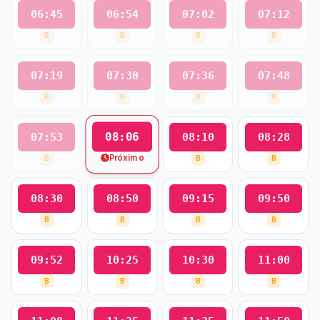
06:45
06:54
07:02
07:12
B
B
B
B
07:19
07:30
07:36
07:48
B
B
B
B
08:06
07:53
08:10
08:28
Próximo
B
B
B
08:30
08:50
09:15
09:50
B
B
B
B
09:52
10:25
10:30
11:00
B
B
B
B