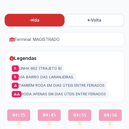
Ida
Volta
Terminal: MAGISTRADO
Legendas
LINHA 862 (TRAJETO B)
B
VIA BAIRRO DAS LARANJEIRAS.
B
TAMBÉM RODA EM DIAS ÚTEIS ENTRE FERIADOS
⚠
RODA APENAS EM DIAS ÚTEIS ENTRE FERIADOS
⚠⚠
04:35
04:45
04:55
04:56
B
B
B
B