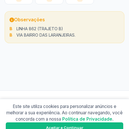
Observações
B
LINHA 862 (TRAJETO B)
B
VIA BAIRRO DAS LARANJEIRAS.
Este site utiliza cookies para personalizar anúncios e
© 2026 Busão BR
melhorar a sua experiência. Ao continuar navegando, você
Sobre
Contato
Política de Privacidade
concorda com a nossa
Política de Privacidade
.
Busão Vitória
Google Play
Aceitar e Continuar