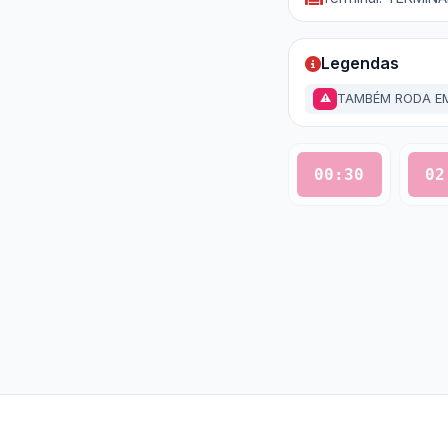
Legendas
TAMBÉM RODA EM
⚠
00:30
02