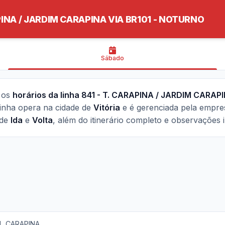
INA / JARDIM CARAPINA VIA BR101 - NOTURNO
Sábado
o os
horários da linha 841 - T. CARAPINA / JARDIM CARAPI
 linha opera na cidade de
Vitória
e é gerenciada pela empr
 de
Ida
e
Volta
, além do itinerário completo e observações 
AL CARAPINA