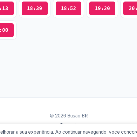
:13
18:39
18:52
19:20
20
:00
© 2026 Busão BR
Sobre
Contato
Política de Privacidade
e melhorar a sua experiência. Ao continuar navegando, você conc