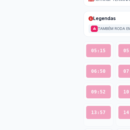
Legendas
TAMBÉM RODA EM
⚠
05:15
05
06:50
07
09:52
10
13:57
14