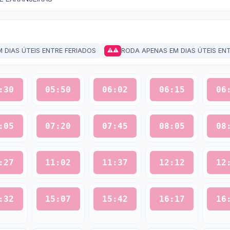
 DIAS ÚTEIS ENTRE FERIADOS
RODA APENAS EM DIAS ÚTEIS EN
⚠⚠
:30
05:50
06:02
06:15
06
:05
07:20
07:45
08:05
08
:27
11:02
11:37
12:12
12
:32
15:07
15:42
16:17
16