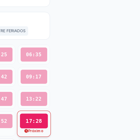
TRE FERIADOS
:25
06:35
:42
09:17
:47
13:22
17:28
:52
Próximo