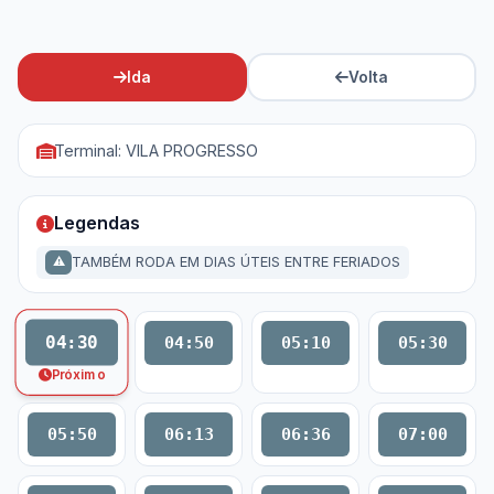
Ida
Volta
Terminal: VILA PROGRESSO
Legendas
TAMBÉM RODA EM DIAS ÚTEIS ENTRE FERIADOS
⚠
04:30
04:50
05:10
05:30
Próximo
05:50
06:13
06:36
07:00