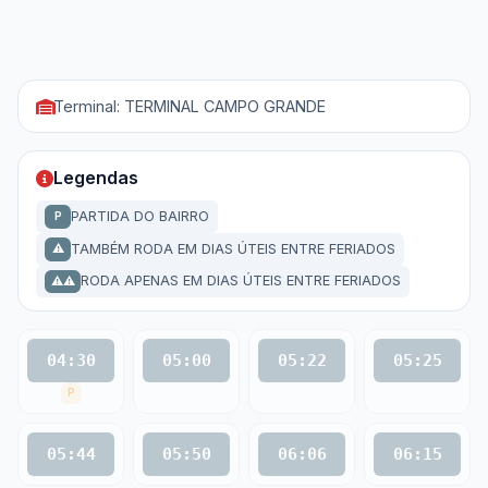
Terminal: TERMINAL CAMPO GRANDE
Legendas
PARTIDA DO BAIRRO
P
TAMBÉM RODA EM DIAS ÚTEIS ENTRE FERIADOS
⚠
RODA APENAS EM DIAS ÚTEIS ENTRE FERIADOS
⚠⚠
04:30
05:00
05:22
05:25
P
05:44
05:50
06:06
06:15