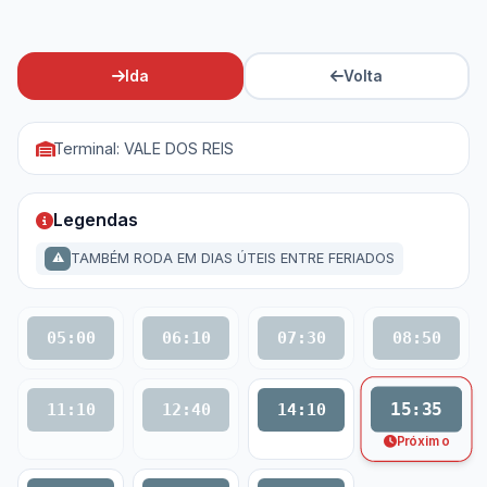
Ida
Volta
Terminal: VALE DOS REIS
Legendas
TAMBÉM RODA EM DIAS ÚTEIS ENTRE FERIADOS
⚠
05:00
06:10
07:30
08:50
15:35
11:10
12:40
14:10
Próximo