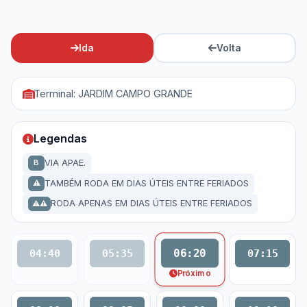
Ida
Volta
Terminal: JARDIM CAMPO GRANDE
Legendas
VIA APAE.
B
TAMBÉM RODA EM DIAS ÚTEIS ENTRE FERIADOS
⚠
RODA APENAS EM DIAS ÚTEIS ENTRE FERIADOS
⚠⚠
06:20
04:40
05:35
07:15
Próximo