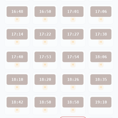
16:48
16:50
17:01
17:06
H
H
H
H
17:14
17:22
17:27
17:38
H
H
H
H
17:40
17:53
17:54
18:06
H
H
H
H
18:10
18:20
18:26
18:35
H
H
H
H
18:42
18:50
18:58
19:10
H
H
H