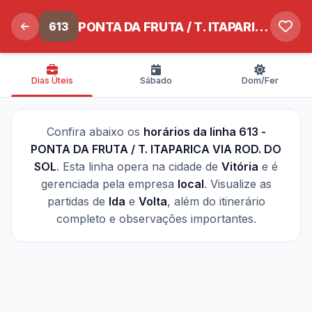
613
PONTA DA FRUTA / T. ITAPARICA VIA ROD. DO SOL
Dias Úteis
Sábado
Dom/Fer
Confira abaixo os
horários da linha 613 -
PONTA DA FRUTA / T. ITAPARICA VIA ROD. DO
SOL
. Esta linha opera na cidade de
Vitória
e é
gerenciada pela empresa
local
. Visualize as
partidas de
Ida
e
Volta
, além do itinerário
completo e observações importantes.