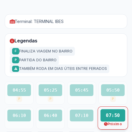
Terminal: TERMINAL IBES
Legendas
FINALIZA VIAGEM NO BAIRRO
F
PARTIDA DO BAIRRO
P
TAMBÉM RODA EM DIAS ÚTEIS ENTRE FERIADOS
⚠
04:55
05:25
05:45
05:50
P
P
P
07:50
06:10
06:40
07:10
Próximo