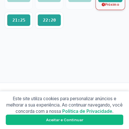
Próximo
21:25
22:20
Este site utiliza cookies para personalizar anúncios e
© 2026 Busão BR
melhorar a sua experiência. Ao continuar navegando, você
Sobre
Contato
Política de Privacidade
concorda com a nossa
Política de Privacidade
.
Busão Vitória
Google Play
Aceitar e Continuar
Baixe o app e tenha os horários offline!