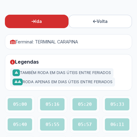
Ida
Volta
Terminal: TERMINAL CARAPINA
Legendas
TAMBÉM RODA EM DIAS ÚTEIS ENTRE FERIADOS
⚠
RODA APENAS EM DIAS ÚTEIS ENTRE FERIADOS
⚠⚠
05:00
05:16
05:20
05:33
05:40
05:55
05:57
06:11