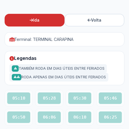
Ida
Volta
Terminal: TERMINAL CARAPINA
Legendas
TAMBÉM RODA EM DIAS ÚTEIS ENTRE FERIADOS
⚠
RODA APENAS EM DIAS ÚTEIS ENTRE FERIADOS
⚠⚠
05:10
05:28
05:30
05:46
05:50
06:06
06:10
06:25