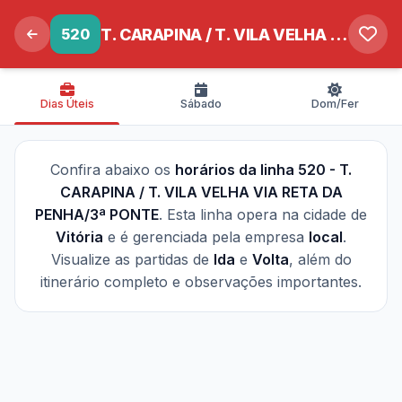
520
T. CARAPINA / T. VILA VELHA VIA RETA DA PENHA/3ª PONTE
Dias Úteis
Sábado
Dom/Fer
Confira abaixo os
horários da linha 520 - T.
CARAPINA / T. VILA VELHA VIA RETA DA
PENHA/3ª PONTE
. Esta linha opera na cidade de
Vitória
e é gerenciada pela empresa
local
.
Visualize as partidas de
Ida
e
Volta
, além do
itinerário completo e observações importantes.