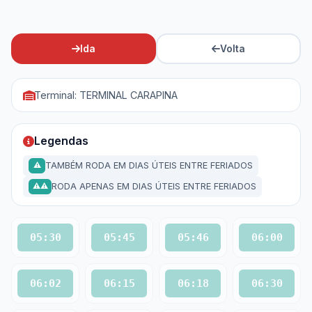
Ida
Volta
Terminal: TERMINAL CARAPINA
Legendas
TAMBÉM RODA EM DIAS ÚTEIS ENTRE FERIADOS
⚠
RODA APENAS EM DIAS ÚTEIS ENTRE FERIADOS
⚠⚠
05:30
05:45
05:46
06:00
06:02
06:15
06:18
06:30