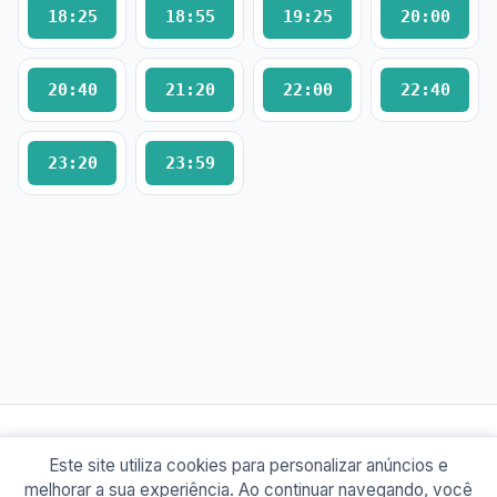
18:25
18:55
19:25
20:00
20:40
21:20
22:00
22:40
23:20
23:59
Este site utiliza cookies para personalizar anúncios e
© 2026 Busão BR
melhorar a sua experiência. Ao continuar navegando, você