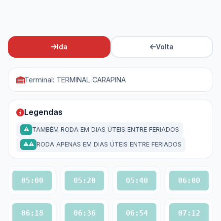
Ida
Volta
Terminal: TERMINAL CARAPINA
Legendas
TAMBÉM RODA EM DIAS ÚTEIS ENTRE FERIADOS
⚠
RODA APENAS EM DIAS ÚTEIS ENTRE FERIADOS
⚠⚠
05:00
05:20
05:40
06:00
06:18
06:36
06:54
07:12