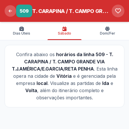
509
T. CARAPINA / T. CAMPO GRANDE VIA T.J.AMÉRICA/E.GARCIA/RETA PENHA
Dias Úteis
Sábado
Dom/Fer
Confira abaixo os
horários da linha 509 - T.
CARAPINA / T. CAMPO GRANDE VIA
T.J.AMÉRICA/E.GARCIA/RETA PENHA
. Esta linha
opera na cidade de
Vitória
e é gerenciada pela
empresa
local
. Visualize as partidas de
Ida
e
Volta
, além do itinerário completo e
observações importantes.