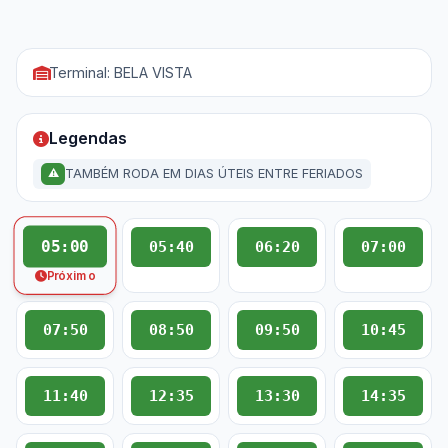
Terminal: BELA VISTA
Legendas
TAMBÉM RODA EM DIAS ÚTEIS ENTRE FERIADOS
⚠
05:00
05:40
06:20
07:00
Próximo
07:50
08:50
09:50
10:45
11:40
12:35
13:30
14:35