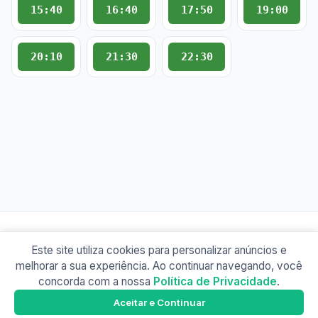
15:40
16:40
17:50
19:00
20:10
21:30
22:30
Este site utiliza cookies para personalizar anúncios e
© 2026 Busão BR
melhorar a sua experiência. Ao continuar navegando, você
Sobre
Contato
Política de Privacidade
concorda com a nossa
Política de Privacidade
.
Busão Vitória
Google Play
Aceitar e Continuar
Baixe o app e tenha os horários offline!