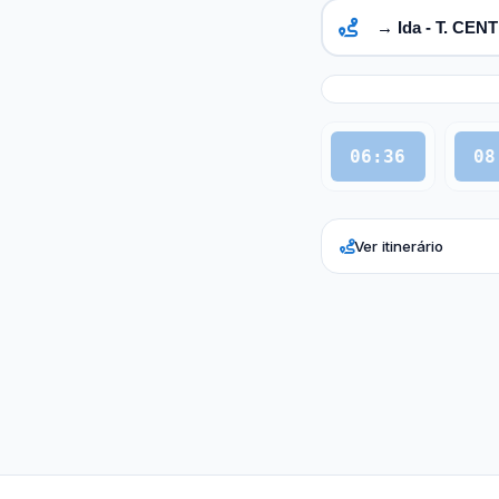
06:36
08
Ver itinerário