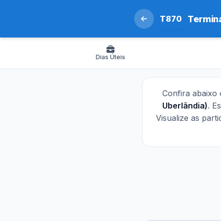
T870
Termina
Dias Úteis
Confira abaixo
Uberlândia)
. E
Visualize as part