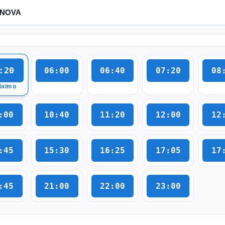
:20
06:00
06:40
07:20
08
óximo
:00
10:40
11:20
12:00
12
:45
15:30
16:25
17:05
17
:45
21:00
22:00
23:00