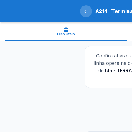
A214
Termina
Dias Úteis
Confira abaixo
linha opera na c
de
Ida - TERR