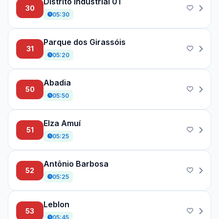
Distrito Industrial 01
30
05:30
Parque dos Girassóis
31
05:20
Abadia
50
05:50
Elza Amuí
51
05:25
Antônio Barbosa
52
05:25
Leblon
53
05:45