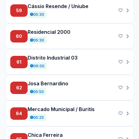
Cássio Resende / Uniube
59
05:30
Residencial 2000
60
05:30
Distrito Industrial 03
61
06:00
Josa Bernardino
62
05:50
Mercado Municipal / Buritís
64
05:25
Chica Ferreira