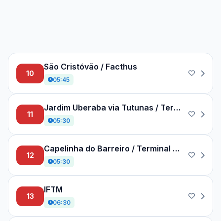
São Cristóvão / Facthus
10
05:45
Jardim Uberaba via Tutunas / Terminal Univerde
11
05:30
Capelinha do Barreiro / Terminal Beija-Flor
12
05:30
IFTM
13
06:30