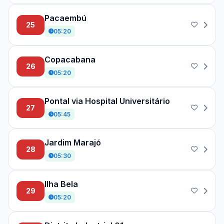
Pacaembú
25
05:20
Copacabana
26
05:20
Pontal via Hospital Universitário
27
05:45
Jardim Marajó
28
05:30
Ilha Bela
29
05:20