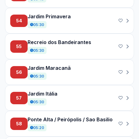
Jardim Primavera
54
05:30
Recreio dos Bandeirantes
55
05:30
Jardim Maracanã
56
05:30
Jardim Itália
57
05:30
Ponte Alta / Peirópolis / Sao Basilio
58
05:20