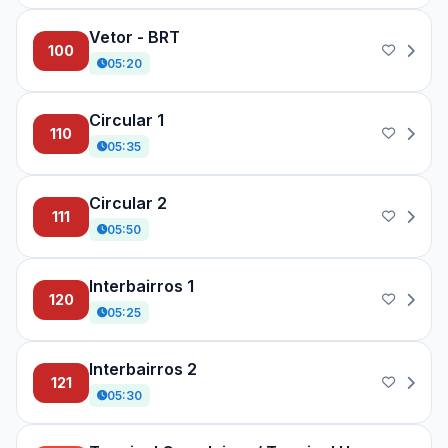
Vetor - BRT
100
05:20
Circular 1
110
05:35
Circular 2
111
05:50
Interbairros 1
120
05:25
Interbairros 2
121
05:30