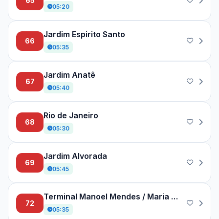
65
05:20
Jardim Espirito Santo
66
05:35
Jardim Anatê
67
05:40
Rio de Janeiro
68
05:30
Jardim Alvorada
69
05:45
Terminal Manoel Mendes / Maria da Gloria
72
05:35