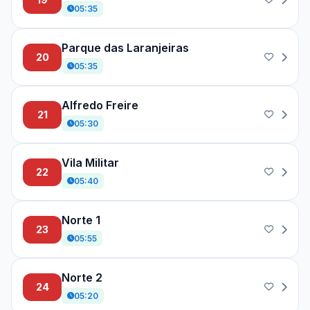
05:35
Parque das Laranjeiras
20
05:35
Alfredo Freire
21
05:30
Vila Militar
22
05:40
Norte 1
23
05:55
Norte 2
24
05:20