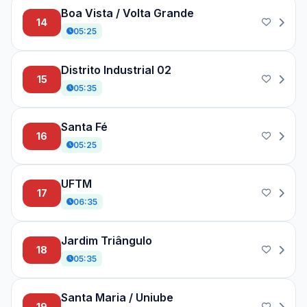
Boa Vista / Volta Grande
14
05:25
Distrito Industrial 02
15
05:35
Santa Fé
16
05:25
UFTM
17
06:35
Jardim Triângulo
18
05:35
Santa Maria / Uniube
19