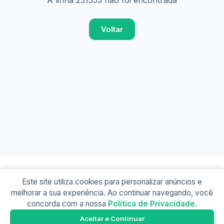
A linha 231353 não foi encontrada
Voltar
Este site utiliza cookies para personalizar anúncios e
© 2026 Busão BR
melhorar a sua experiência. Ao continuar navegando, você
Sobre
Contato
Política de Privacidade
concorda com a nossa
Política de Privacidade
.
Busão SP
Google Play
Aceitar e Continuar
Baixe o app e tenha os horários offline!