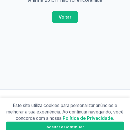
A linha 231311 não foi encontrada
Voltar
Este site utiliza cookies para personalizar anúncios e
© 2026 Busão BR
melhorar a sua experiência. Ao continuar navegando, você
Sobre
Contato
Política de Privacidade
concorda com a nossa
Política de Privacidade
.
Busão SP
Google Play
Aceitar e Continuar
Baixe o app e tenha os horários offline!