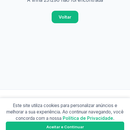
A linha 231296 não foi encontrada
Voltar
Este site utiliza cookies para personalizar anúncios e
© 2026 Busão BR
melhorar a sua experiência. Ao continuar navegando, você
Sobre
Contato
Política de Privacidade
concorda com a nossa
Política de Privacidade
.
Busão SP
Google Play
Aceitar e Continuar
Baixe o app e tenha os horários offline!