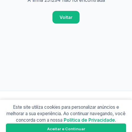
A linha 231294 não foi encontrada
Voltar
Este site utiliza cookies para personalizar anúncios e
© 2026 Busão BR
melhorar a sua experiência. Ao continuar navegando, você
Sobre
Contato
Política de Privacidade
concorda com a nossa
Política de Privacidade
.
Busão SP
Google Play
Aceitar e Continuar
Baixe o app e tenha os horários offline!