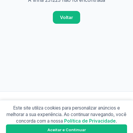
A linha 231223 não foi encontrada
Voltar
Este site utiliza cookies para personalizar anúncios e
© 2026 Busão BR
melhorar a sua experiência. Ao continuar navegando, você
Sobre
Contato
Política de Privacidade
concorda com a nossa
Política de Privacidade
.
Busão SP
Google Play
Aceitar e Continuar
Baixe o app e tenha os horários offline!