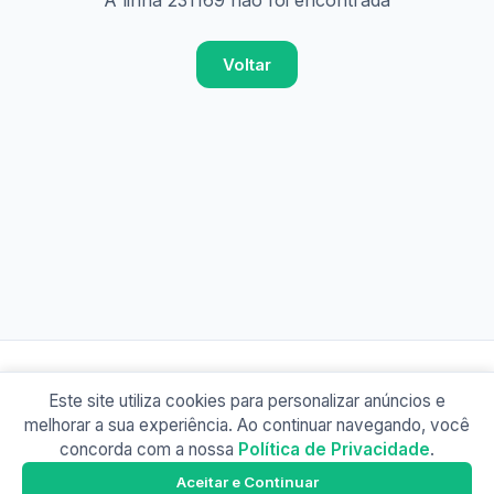
A linha 231169 não foi encontrada
Voltar
Este site utiliza cookies para personalizar anúncios e
© 2026 Busão BR
melhorar a sua experiência. Ao continuar navegando, você
Sobre
Contato
Política de Privacidade
concorda com a nossa
Política de Privacidade
.
Busão SP
Google Play
Aceitar e Continuar
Baixe o app e tenha os horários offline!