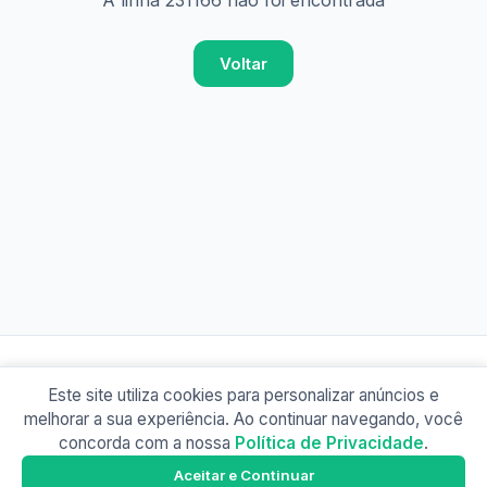
A linha 231166 não foi encontrada
Voltar
Este site utiliza cookies para personalizar anúncios e
© 2026 Busão BR
melhorar a sua experiência. Ao continuar navegando, você
Sobre
Contato
Política de Privacidade
concorda com a nossa
Política de Privacidade
.
Busão SP
Google Play
Aceitar e Continuar
Baixe o app e tenha os horários offline!