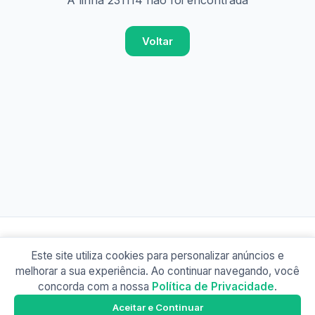
A linha 231114 não foi encontrada
Voltar
Este site utiliza cookies para personalizar anúncios e
© 2026 Busão BR
melhorar a sua experiência. Ao continuar navegando, você
Sobre
Contato
Política de Privacidade
concorda com a nossa
Política de Privacidade
.
Busão SP
Google Play
Aceitar e Continuar
Baixe o app e tenha os horários offline!