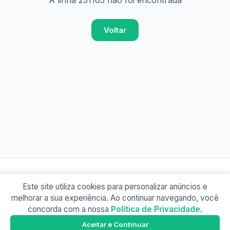
A linha 231105 não foi encontrada
Voltar
Este site utiliza cookies para personalizar anúncios e
© 2026 Busão BR
melhorar a sua experiência. Ao continuar navegando, você
Sobre
Contato
Política de Privacidade
concorda com a nossa
Política de Privacidade
.
Busão SP
Google Play
Aceitar e Continuar
Baixe o app e tenha os horários offline!