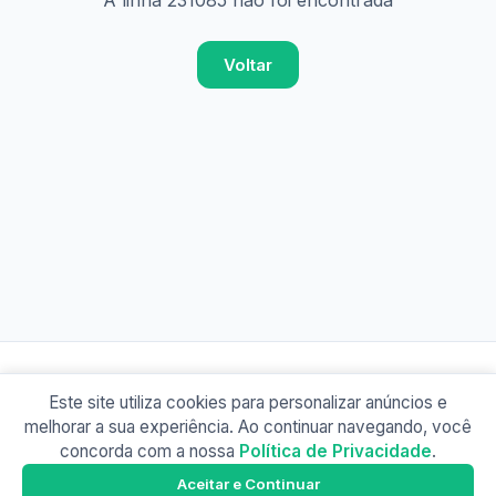
A linha 231085 não foi encontrada
Voltar
Este site utiliza cookies para personalizar anúncios e
© 2026 Busão BR
melhorar a sua experiência. Ao continuar navegando, você
Sobre
Contato
Política de Privacidade
concorda com a nossa
Política de Privacidade
.
Busão SP
Google Play
Aceitar e Continuar
Baixe o app e tenha os horários offline!