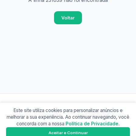
A linha 231039 não foi encontrada
Voltar
Este site utiliza cookies para personalizar anúncios e
© 2026 Busão BR
melhorar a sua experiência. Ao continuar navegando, você
Sobre
Contato
Política de Privacidade
concorda com a nossa
Política de Privacidade
.
Busão SP
Google Play
Aceitar e Continuar
Baixe o app e tenha os horários offline!