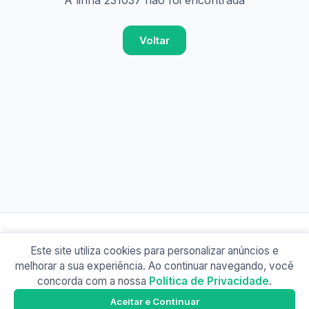
A linha 231037 não foi encontrada
Voltar
Este site utiliza cookies para personalizar anúncios e
© 2026 Busão BR
melhorar a sua experiência. Ao continuar navegando, você
Sobre
Contato
Política de Privacidade
concorda com a nossa
Política de Privacidade
.
Busão SP
Google Play
Aceitar e Continuar
Baixe o app e tenha os horários offline!