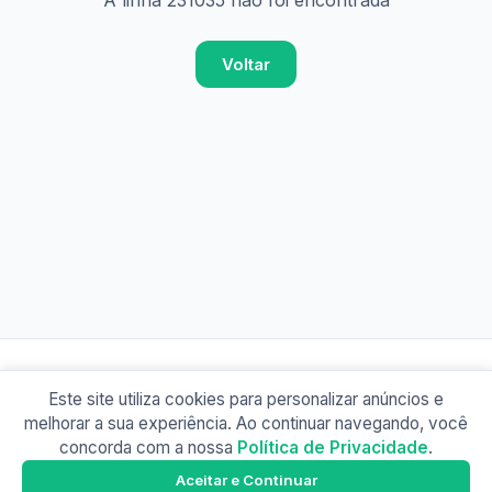
A linha 231035 não foi encontrada
Voltar
Este site utiliza cookies para personalizar anúncios e
© 2026 Busão BR
melhorar a sua experiência. Ao continuar navegando, você
Sobre
Contato
Política de Privacidade
concorda com a nossa
Política de Privacidade
.
Busão SP
Google Play
Aceitar e Continuar
Baixe o app e tenha os horários offline!