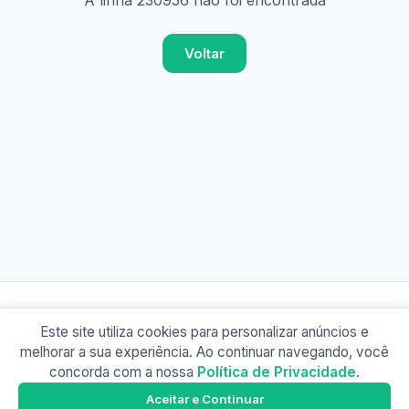
A linha 230956 não foi encontrada
Voltar
Este site utiliza cookies para personalizar anúncios e
© 2026 Busão BR
melhorar a sua experiência. Ao continuar navegando, você
Sobre
Contato
Política de Privacidade
concorda com a nossa
Política de Privacidade
.
Busão SP
Google Play
Aceitar e Continuar
Baixe o app e tenha os horários offline!