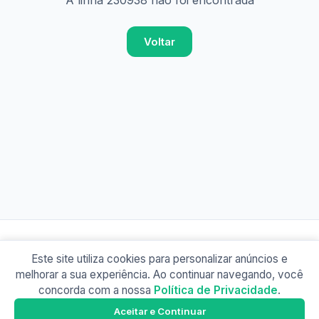
A linha 230938 não foi encontrada
Voltar
Este site utiliza cookies para personalizar anúncios e
© 2026 Busão BR
melhorar a sua experiência. Ao continuar navegando, você
Sobre
Contato
Política de Privacidade
concorda com a nossa
Política de Privacidade
.
Busão SP
Google Play
Aceitar e Continuar
Baixe o app e tenha os horários offline!