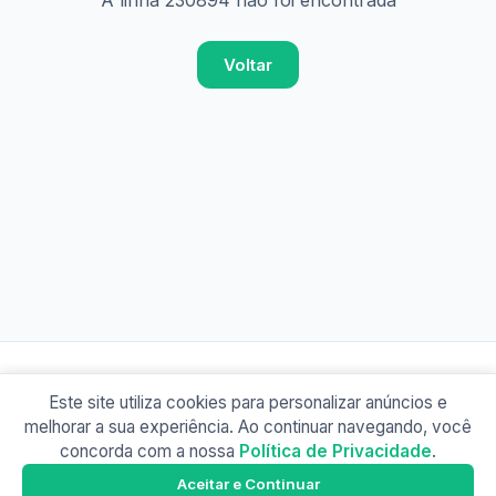
A linha 230894 não foi encontrada
Voltar
Este site utiliza cookies para personalizar anúncios e
© 2026 Busão BR
melhorar a sua experiência. Ao continuar navegando, você
Sobre
Contato
Política de Privacidade
concorda com a nossa
Política de Privacidade
.
Busão SP
Google Play
Aceitar e Continuar
Baixe o app e tenha os horários offline!