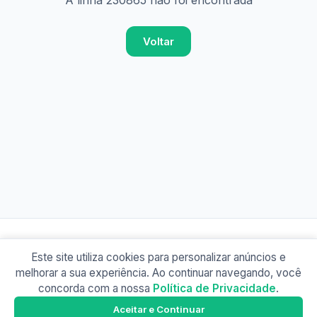
A linha 230865 não foi encontrada
Voltar
Este site utiliza cookies para personalizar anúncios e
© 2026 Busão BR
melhorar a sua experiência. Ao continuar navegando, você
Sobre
Contato
Política de Privacidade
concorda com a nossa
Política de Privacidade
.
Busão SP
Google Play
Aceitar e Continuar
Baixe o app e tenha os horários offline!