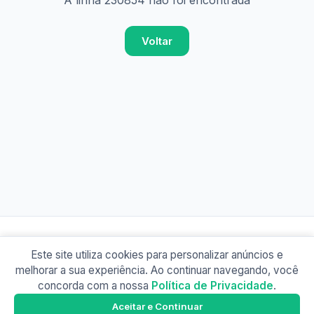
A linha 230854 não foi encontrada
Voltar
Este site utiliza cookies para personalizar anúncios e
© 2026 Busão BR
melhorar a sua experiência. Ao continuar navegando, você
Sobre
Contato
Política de Privacidade
concorda com a nossa
Política de Privacidade
.
Busão SP
Google Play
Aceitar e Continuar
Baixe o app e tenha os horários offline!