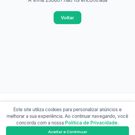
A linha 230801 não foi encontrada
Voltar
Este site utiliza cookies para personalizar anúncios e
© 2026 Busão BR
melhorar a sua experiência. Ao continuar navegando, você
Sobre
Contato
Política de Privacidade
concorda com a nossa
Política de Privacidade
.
Busão SP
Google Play
Aceitar e Continuar
Baixe o app e tenha os horários offline!