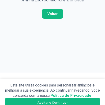
A linha 230798 não foi encontrada
Voltar
Este site utiliza cookies para personalizar anúncios e
© 2026 Busão BR
melhorar a sua experiência. Ao continuar navegando, você
Sobre
Contato
Política de Privacidade
concorda com a nossa
Política de Privacidade
.
Busão SP
Google Play
Aceitar e Continuar
Baixe o app e tenha os horários offline!