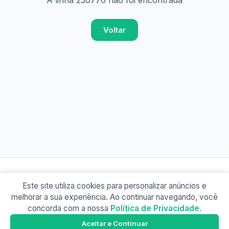
A linha 230776 não foi encontrada
Voltar
Este site utiliza cookies para personalizar anúncios e
© 2026 Busão BR
melhorar a sua experiência. Ao continuar navegando, você
Sobre
Contato
Política de Privacidade
concorda com a nossa
Política de Privacidade
.
Busão SP
Google Play
Aceitar e Continuar
Baixe o app e tenha os horários offline!