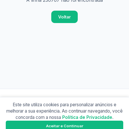
A linha 230767 não foi encontrada
Voltar
Este site utiliza cookies para personalizar anúncios e
© 2026 Busão BR
melhorar a sua experiência. Ao continuar navegando, você
Sobre
Contato
Política de Privacidade
concorda com a nossa
Política de Privacidade
.
Busão SP
Google Play
Aceitar e Continuar
Baixe o app e tenha os horários offline!