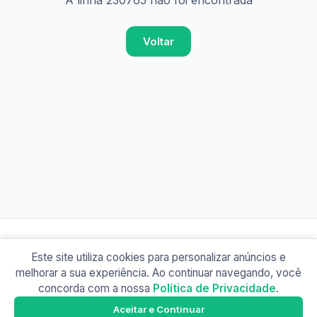
A linha 230765 não foi encontrada
Voltar
Este site utiliza cookies para personalizar anúncios e
© 2026 Busão BR
melhorar a sua experiência. Ao continuar navegando, você
Sobre
Contato
Política de Privacidade
concorda com a nossa
Política de Privacidade
.
Busão SP
Google Play
Aceitar e Continuar
Baixe o app e tenha os horários offline!