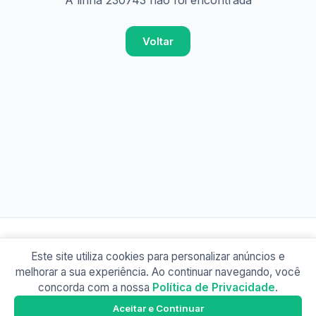
A linha 230743 não foi encontrada
Voltar
Este site utiliza cookies para personalizar anúncios e
© 2026 Busão BR
melhorar a sua experiência. Ao continuar navegando, você
Sobre
Contato
Política de Privacidade
concorda com a nossa
Política de Privacidade
.
Busão SP
Google Play
Aceitar e Continuar
Baixe o app e tenha os horários offline!