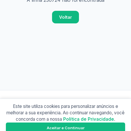
A linha 230724 não foi encontrada
Voltar
Este site utiliza cookies para personalizar anúncios e
© 2026 Busão BR
melhorar a sua experiência. Ao continuar navegando, você
Sobre
Contato
Política de Privacidade
concorda com a nossa
Política de Privacidade
.
Busão SP
Google Play
Aceitar e Continuar
Baixe o app e tenha os horários offline!