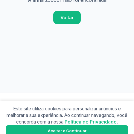
A linha 230691 não foi encontrada
Voltar
Este site utiliza cookies para personalizar anúncios e
© 2026 Busão BR
melhorar a sua experiência. Ao continuar navegando, você
Sobre
Contato
Política de Privacidade
concorda com a nossa
Política de Privacidade
.
Busão SP
Google Play
Aceitar e Continuar
Baixe o app e tenha os horários offline!