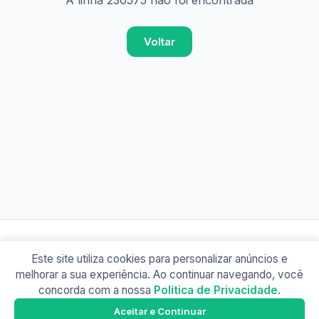
A linha 230575 não foi encontrada
Voltar
Este site utiliza cookies para personalizar anúncios e
© 2026 Busão BR
melhorar a sua experiência. Ao continuar navegando, você
Sobre
Contato
Política de Privacidade
concorda com a nossa
Política de Privacidade
.
Busão SP
Google Play
Aceitar e Continuar
Baixe o app e tenha os horários offline!