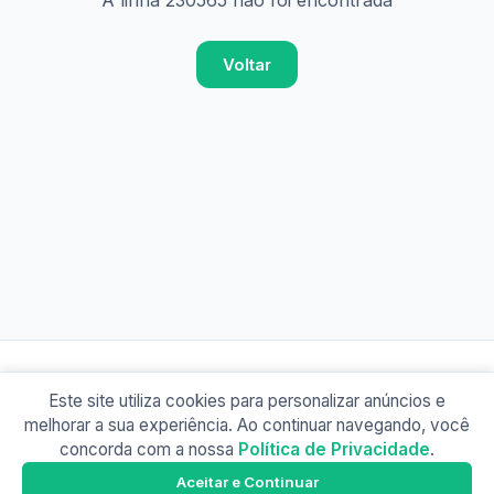
A linha 230565 não foi encontrada
Voltar
Este site utiliza cookies para personalizar anúncios e
© 2026 Busão BR
melhorar a sua experiência. Ao continuar navegando, você
Sobre
Contato
Política de Privacidade
concorda com a nossa
Política de Privacidade
.
Busão SP
Google Play
Aceitar e Continuar
Baixe o app e tenha os horários offline!