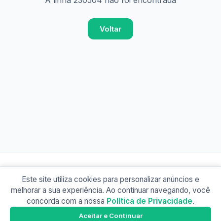
A linha 230504 não foi encontrada
Voltar
Este site utiliza cookies para personalizar anúncios e
© 2026 Busão BR
melhorar a sua experiência. Ao continuar navegando, você
Sobre
Contato
Política de Privacidade
concorda com a nossa
Política de Privacidade
.
Busão SP
Google Play
Aceitar e Continuar
Baixe o app e tenha os horários offline!