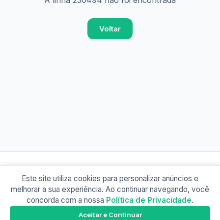
A linha 230494 não foi encontrada
Voltar
Este site utiliza cookies para personalizar anúncios e
© 2026 Busão BR
melhorar a sua experiência. Ao continuar navegando, você
Sobre
Contato
Política de Privacidade
concorda com a nossa
Política de Privacidade
.
Busão SP
Google Play
Aceitar e Continuar
Baixe o app e tenha os horários offline!